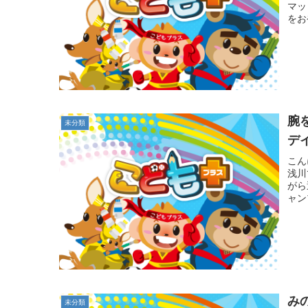
マッ
をお
腕
未分類
デ
こん
浅川
がら
ャン
み
未分類