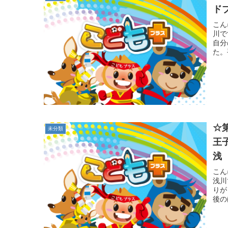
ド
こん
川で
自分
た。
☆
未分類
王
浅
こん
浅川
りが
後の