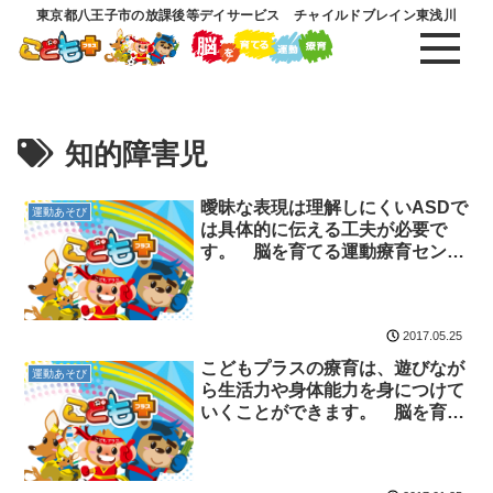
東京都八王子市の放課後等デイサービス チャイルドブレイン東浅川
知的障害児
曖昧な表現は理解しにくいASDで
運動あそび
は具体的に伝える工夫が必要で
す。 脳を育てる運動療育センタ
ー 放課後等デイサービスのチャ
イルド・ブレイン
2017.05.25
こどもプラスの療育は、遊びなが
運動あそび
ら生活力や身体能力を身につけて
いくことができます。 脳を育て
る運動療育センター 放課後等デ
イサービスのチャイルド・ブレイ
ン