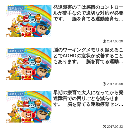
発達障害の子は感情のコントロー
運動あそび
ルが苦手なので適切な対応が必要
です。 脳を育てる運動療育セン
ター 放課後等デイサービスのチ
ャイルド・ブレイン
2017.06.20
脳のワーキングメモリを鍛えるこ
運動あそび
とでADHDの症状が改善すること
もあります。 脳を育てる運動療
育センター 放課後等デイサービ
スのチャイルド・ブレイン
2017.03.08
早期の療育で大人になってから発
運動あそび
達障害での困りごとを減らせま
す。 脳を育てる運動療育センタ
ー 放課後等デイサービスのチャ
イルド・ブレイン
2017.02.23