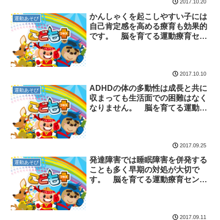
2017.10.20
かんしゃくを起こしやすい子には
運動あそび
自己肯定感を高める療育も効果的
です。 脳を育てる運動療育セン
ター 放課後等デイサービスのチ
ャイルド・ブレイン
2017.10.10
ADHDの体の多動性は成長と共に
運動あそび
収まっても生活面での困難はなく
なりません。 脳を育てる運動療
育センター 放課後等デイサービ
スのチャイルド・ブレイン
2017.09.25
発達障害では睡眠障害を併発する
運動あそび
ことも多く早期の対処が大切で
す。 脳を育てる運動療育センタ
ー 放課後等デイサービスのチャ
イルド・ブレイン
2017.09.11