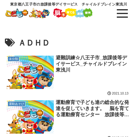
東京都八王子市の放課後等デイサービス チャイルドブレイン東浅川
ＡＤＨＤ
避難訓練☆八王子市_放課後等デ
未分類
イサービス_チャイルドブレイン
東浅川
2021.10.13
運動療育で子ども達の総合的な発
運動あそび
達を促していきます。 脳を育て
る運動療育センター 放課後等デ
イサービスのチャイルド・ブレイ
ン