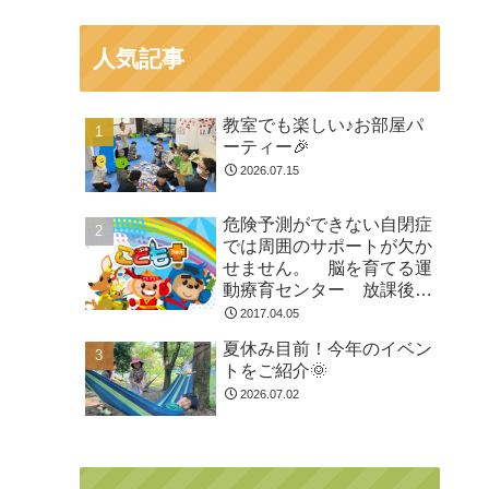
人気記事
教室でも楽しい♪お部屋パ
ーティー🎉
2026.07.15
危険予測ができない自閉症
では周囲のサポートが欠か
せません。 脳を育てる運
動療育センター 放課後等
デイサービスのチャイル
2017.04.05
ド・ブレイン
夏休み目前！今年のイベン
トをご紹介🌞
2026.07.02