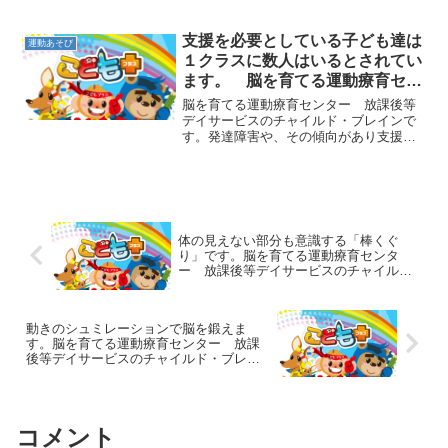
カンガルー」をご紹介します。ジャンプ
遊びの一番のポイントは「両足を閉じ
る」ことです。足を閉じたジャンプをす
支援を必要としている子ども達は
運動あそび
ることで、足の指先の踏ん張...
１クラスに数人はいるとされてい
ます。 脳を育てる運動療育セン
ター 放課後等デイサービスのチ
脳を育てる運動療育センター 放課後等
ャイルド・ブレイン
デイサービスのチャイルド・ブレインで
す。発達障害や、その傾向があり支援を
必要としている子ども達は、今１クラス
に数人はいるとされています。その子ど
も達がそれぞれに適切な支援を受けられ
ることが一番ですが、必ず...
体の見えない部分も意識する「棒くぐ
り」です。脳を育てる運動療育センタ
ー 放課後等デイサービスのチャイル
ド・ブレイン
動きのシュミレーションで脳を鍛えま
す。脳を育てる運動療育センター 放課
後等デイサービスのチャイルド・ブレイ
ン
コメント