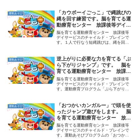
「カウボーイごっこ」で縄跳びの
運動あそび
縄を回す練習です。脳を育てる運
動療育センター 放課後等デイサ
ービスのチャイルド・ブレイン
脳を育てる運動療育センター 放課後等
デイサービスのチャイルド・ブレインで
す。１人で行なう短縄跳びは、縄を回す
こととジャンプして跳び越すことを同時
に行なう動きなので、最初は子ども達に
とって難しい動きです。そこで、縄を回
逆上がりに必要な力を育てる「ぶ
運動あそび
す動きと跳ぶ動きを別々に...
ら下がりジャンプ」です。 脳を
育てる運動療育センター 放課後
等デイサービスのチャイルド・ブ
脳を育てる運動療育センター 放課後等
レイン
デイサービスのチャイルド・ブレインで
す。運動療育プログラム「ぶら下がりジ
ャンプ」をご紹介します。まず、鉄棒の
前後に直径３０ｃｍほどの小さいフープ
を置いておきます。そして、手前のフー
「おつかいカンガルー」で頭を使
運動あそび
プの中に入って鉄棒につか...
ったジャンプ遊びをします。 脳
を育てる運動療育センター 放課
後等デイサービスのチャイルド・
脳を育てる運動療育センター 放課後等
ブレイン
デイサービスのチャイルド・ブレインで
す。運動あそびプログラムの「おつかい