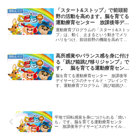
や興味のあることに極度に集中しすぎて
しまう「過集中」の特性が見られる場合
「スタート&ストップ」で前頭前
運動あそび
があります。過度に集中...
野の活動を高めます。脳を育てる
運動療育センター 放課後等デイ
サービスのチャイルド・ブレイン
運動療育プログラムの「スタート&ストッ
プ」は、動く、止まるという動きでメリ
ハリをつけ、前頭前野の機能を高めてい
きます。スタートの合図、ストップの合
図をそれぞれ決めておき合図に合わせて
子ども達は判断して動いたり止まったり
高所感覚やバランス感を身に付け
運動あそび
します。止まるときにピ...
る「跳び箱跳び移りジャンプ」で
す。 脳を育てる運動療育センタ
ー 放課後等デイサービスのチャ
脳を育てる運動療育センター 放課後等
イルド・ブレイン
デイサービスのチャイルド・ブレインで
す。運動療育プログラム「跳び箱跳び移
りジャンプ」をご紹介します。１段、２
段の跳び箱や丸めたマットを複数用意し
て、間を空けて並べて置きます。そして
その上に乗ったら、端から...
平地で回転感覚を身につけられる「焼い
も」です。脳を育てる運動療育センタ
ー 放課後等デイサービスのチャイル
ド・ブレイン