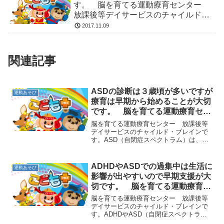
す。 脳を育てる運動療育センター
放課後等デイサービスのチャイルド・
ブレイン
2017.11.09
関連記事
ASDの診断は３歳頃が多いですが
運動あそび
療育は早期から始めることが大切
です。 脳を育てる運動療育セン
ター 放課後等デイサービスのチ
脳を育てる運動療育センター 放課後等
ャイルド・ブレイン
デイサービスのチャイルド・ブレインで
す。ASD（自閉症スペクトラム）は、早
ければ１歳のうちにわかることもありま
すが、大体２歳から３歳頃に診断される
ことが多いです。小さいうちは、はっき
ADHDやASDでの過集中は生活に
運動あそび
りした診断名で告げられ...
影響が出やすいので早期支援が大
切です。 脳を育てる運動療育セ
ンター 放課後等デイサービスの
脳を育てる運動療育センター 放課後等
チャイルド・ブレイン
デイサービスのチャイルド・ブレインで
す。ADHDやASD（自閉症スペクトラ
ム）の子ども達には、自分の好きなこと