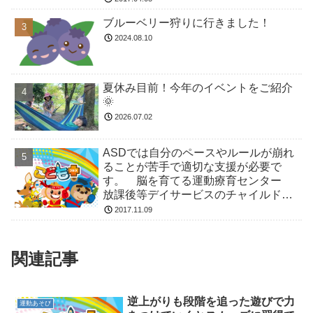
ブルーベリー狩りに行きました！
2024.08.10
夏休み目前！今年のイベントをご紹介
🌞
2026.07.02
ASDでは自分のペースやルールが崩れ
ることが苦手で適切な支援が必要で
す。 脳を育てる運動療育センター
放課後等デイサービスのチャイルド・
ブレイン
2017.11.09
関連記事
逆上がりも段階を追った遊びで力
運動あそび