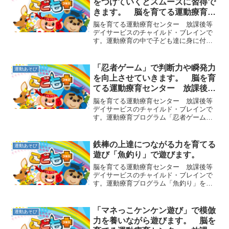
をつけていくとスムーズに習得で
きます。 脳を育てる運動療育セ
ンター 放課後等デイサービスの
脳を育てる運動療育センター 放課後等
チャイルド・ブレイン
デイサービスのチャイルド・ブレインで
す。運動療育の中で子ども達に身に付け
てもらいたい力の１つに「ぶら下がる腕
の力（懸垂力）」があります。現代の子
ども達が弱くなっている力の１つで、こ
「忍者ゲーム」で判断力や瞬発力
運動あそび
の力をつけていきながら、...
を向上させていきます。 脳を育
てる運動療育センター 放課後等
デイサービスのチャイルド・ブレ
脳を育てる運動療育センター 放課後等
イン
デイサービスのチャイルド・ブレインで
す。運動療育プログラム「忍者ゲーム」
をご紹介します。まず、座布団ほどのサ
イズのマットの上に立ってもらい、そこ
から落ちないように遊ぶことを約束しま
鉄棒の上達につながる力を育てる
運動あそび
す。そしたら、指導者は新...
遊び「魚釣り」で遊びます。
脳を育てる運動療育センター 放課後等
デイサービスのチャイルド・ブレインで
す。運動療育プログラム「魚釣り」をご
紹介します。鉄棒を使わずに、鉄棒に必
要な力を育てる遊びです。子どもはうつ
伏せになり、両手はバンザイのように前
「マネっこケンケン遊び」で模倣
運動あそび
に出しておきます。小さな...
力を養いながら遊びます。 脳を