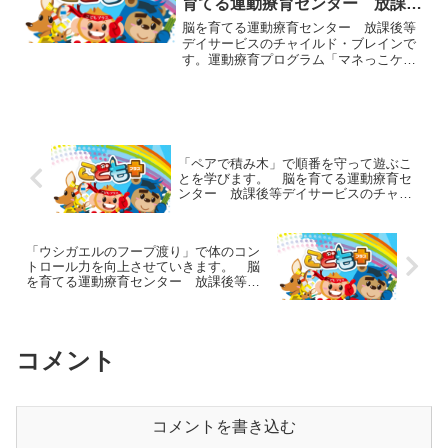
育てる運動療育センター 放課後
等デイサービスのチャイルド・ブ
脳を育てる運動療育センター 放課後等
レイン
デイサービスのチャイルド・ブレインで
す。運動療育プログラム「マネっこケン
ケン遊び」をご紹介します。子ども達は
指導者の後ろに一列に並び、片足立ちに
なります。そして、前の人についてケン
ケンでゆっくり進んでいき...
「ペアで積み木」で順番を守って遊ぶこ
とを学びます。 脳を育てる運動療育セ
ンター 放課後等デイサービスのチャイ
ルド・ブレイン
「ウシガエルのフープ渡り」で体のコン
トロール力を向上させていきます。 脳
を育てる運動療育センター 放課後等デ
イサービスのチャイルド・ブレイン
コメント
コメントを書き込む