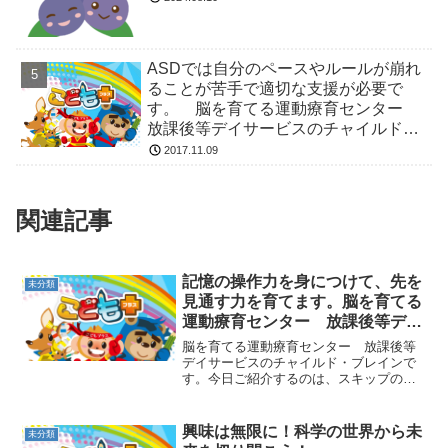
ASDでは自分のペースやルールが崩れ
ることが苦手で適切な支援が必要で
す。 脳を育てる運動療育センター
放課後等デイサービスのチャイルド・
ブレイン
2017.11.09
関連記事
記憶の操作力を身につけて、先を
未分類
見通す力を育てます。脳を育てる
運動療育センター 放課後等デイ
サービスのチャイルド・ブレイン
脳を育てる運動療育センター 放課後等
デイサービスのチャイルド・ブレインで
す。今日ご紹介するのは、スキップの前
段階のギャロップ遊びです。片方の手足
をリズム良く動かして跳びながら進んで
いきます。スキップと同じように一定の
興味は無限に！科学の世界から未
未分類
リズムを維持して動くこと...