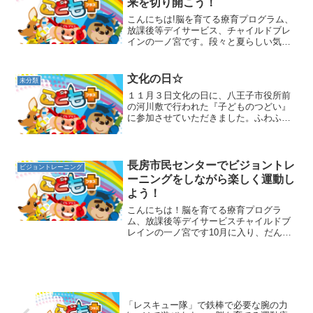
来を切り開こう！
こんにちは!脳を育てる療育プログラム、
放課後等デイサービス、チャイルドブレ
インの一ノ宮です。段々と夏らしい気候
になってきました🌞今回からは、GW中の
イベントについてご紹介いたします(^▽^)
第一弾はサイエンスドームについてで
文化の日☆
未分類
す！「なぜ？気に...
１１月３日文化の日に、八王子市役所前
の河川敷で行われた『子どものつどい』
に参加させていただきました。ふわふわ
ドーム・輪投げ・ダンス・釣り・綿菓
子・焼きそば魅力的なお店が沢山あり、
みんなの表情もワクワク感に満ちていま
した。沢山遊んで、沢山食べ...
長房市民センターでビジョントレ
ビジョントレーニング
ーニングをしながら楽しく運動し
よう！
こんにちは！脳を育てる療育プログラ
ム、放課後等デイサービスチャイルドブ
レインの一ノ宮です10月に入り、だんだ
んと秋を感じる季節となりました🍁チャ
イルドブレイン東浅川教室では夏休み中
に様々なイベントを実施いたしました！
前回に引き続き、夏休みの...
「レスキュー隊」で鉄棒で必要な腕の力