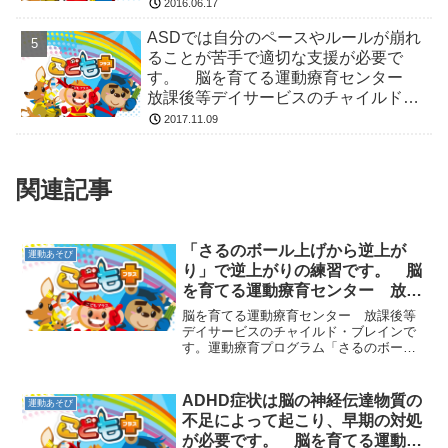
2016.06.17
ASDでは自分のペースやルールが崩れ
ることが苦手で適切な支援が必要で
す。 脳を育てる運動療育センター
放課後等デイサービスのチャイルド・
ブレイン
2017.11.09
関連記事
「さるのボール上げから逆上が
運動あそび
り」で逆上がりの練習です。 脳
を育てる運動療育センター 放課
後等デイサービスのチャイルド・
脳を育てる運動療育センター 放課後等
ブレイン
デイサービスのチャイルド・ブレインで
す。運動療育プログラム「さるのボール
上げから逆上がり」をご紹介します。ま
ず、脇を締めて鉄棒にぶらさがったら、
両足でボールを挟み上に持ち上げます。
ADHD症状は脳の神経伝達物質の
運動あそび
そのままどんどん高く足を...
不足によって起こり、早期の対処
が必要です。 脳を育てる運動療