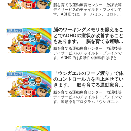
育センター 放課後等デイサービ
脳を育てる運動療育センター 放課後等
スのチャイルド・ブレイン
デイサービスのチャイルド・ブレインで
す。ADHDでは、ドーパミン、セロトニ
ン、ノルアドレナリンといった脳内神経
伝達物質の不足により「不注意」「多動
性」「衝動性」といったADHD症状が起
脳のワーキングメモリを鍛えるこ
運動あそび
こるとされています。...
とでADHDの症状が改善すること
もあります。 脳を育てる運動療
育センター 放課後等デイサービ
脳を育てる運動療育センター 放課後等
スのチャイルド・ブレイン
デイサービスのチャイルド・ブレインで
す。ADHDでは多動性や衝動性はほとん
ど見られず、不注意によるうっかりミス
が多くみられる場合があります。このう
っかりミスは不注意が原因だけではな
「ウシガエルのフープ渡り」で体
運動あそび
く、脳のワーキングメモリ...
のコントロール力を向上させてい
きます。 脳を育てる運動療育セ
ンター 放課後等デイサービスの
脳を育てる運動療育センター 放課後等
チャイルド・ブレイン
デイサービスのチャイルド・ブレインで
す。運動療育プログラム「ウシガエルの
フープ渡り」をご紹介します。フラフー
プを５つほど用意し、縦にくっつけて並
べておきます。子ども達は、このフープ
の中だけをウシガエルさん...