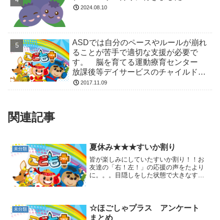
2024.08.10
ASDでは自分のペースやルールが崩れ
ることが苦手で適切な支援が必要で
す。 脳を育てる運動療育センター
放課後等デイサービスのチャイルド・
ブレイン
2017.11.09
関連記事
夏休み★★★すいか割り
未分類
皆が楽しみにしていたすいか割り！！お
友達の「右！左！」の応援の声をたより
に。。。目隠しをした状態で大きなすい
かを目指して一直線！！！ 一発で見事
命中の子もいればなかなか当てられない
子やすごーく慎重な子も皆それぞれ見せ
場をつくってくれて（スタ...
☆ほごしゃプラス アンケート
未分類
まとめ