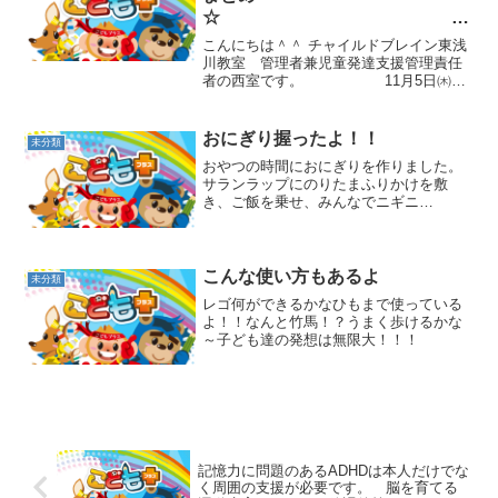
☆
八王子の発
こんにちは＾＾ チャイルドブレイン東浅
達支援教室 放課後等デイサービ
川教室 管理者兼児童発達支援管理責任
者の西室です。 11月5日㈭
ス チャイルドブレイン
10:00～ 台町市民センターにて「第7回
ほごしゃプラス」を開催しました。
☆「相談支援の役目」 講師 障がい者
おにぎり握ったよ！！
未分類
（児）の夢を実...
おやつの時間におにぎりを作りました。
サランラップにのりたまふりかけを敷
き、ご飯を乗せ、みんなでニギニ
ギ。。。以前からフラッシュカードのた
べものシリーズや読み聞かせの本でおに
ぎりをとりあげていて、子ども達と今度
おやつの時間に作ってみようね！と...
こんな使い方もあるよ
未分類
レゴ何ができるかなひもまで使っている
よ！！なんと竹馬！？うまく歩けるかな
～子ども達の発想は無限大！！！
記憶力に問題のあるADHDは本人だけでな
く周囲の支援が必要です。 脳を育てる