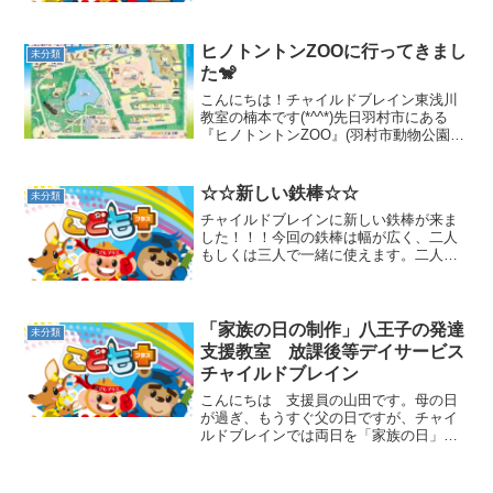
笑鉄棒！と言っても、いきなり勢いに任
せて、逆上がりが成功するわけではあり
ません。そこでチャイル...
ヒノトントンZOOに行ってきまし
未分類
た🐒
こんにちは！チャイルドブレイン東浅川
教室の楠本です(*^^*)先日羽村市にある
『ヒノトントンZOO』(羽村市動物公園)
へ行って来ました！ここの動物園規模は
小さいですが(それでも約60種ほどいます)
その分坂道なども少なく歩きやすい、限
☆☆新しい鉄棒☆☆
未分類
られた活...
チャイルドブレインに新しい鉄棒が来ま
した！！！今回の鉄棒は幅が広く、二人
もしくは三人で一緒に使えます。二人並
んでどちらが長くおさるさんになってい
られるか。。。競争も出来ます！！鉄棒
が到着した日は子ども達も大興奮、大喜
びでした。運動あそびがま...
「家族の日の制作」八王子の発達
未分類
支援教室 放課後等デイサービス
チャイルドブレイン
こんにちは 支援員の山田です。母の日
が過ぎ、もうすぐ父の日ですが、チャイ
ルドブレインでは両日を「家族の日」と
捉え、家族の皆さまで使っていただける
物を子どもたちと一緒に制作しました。
コルクボードの周りに好きな色を塗り、