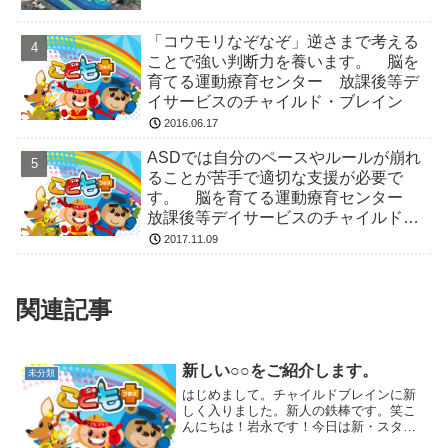
「コウモリなぞなぞ」逆さまで考える
ことで強い判断力を養います。 脳を
育てる運動療育センター 放課後等デ
イサービスのチャイルド・ブレイン
2016.06.17
ASDでは自分のペースやルールが崩れ
ることが苦手で適切な支援が必要で
す。 脳を育てる運動療育センター
放課後等デイサービスのチャイルド・
ブレイン
2017.11.09
関連記事
新しい○○をご紹介します。
未分類
はじめまして。チャイルドブレインに新
しく入りました。新人の鉄棒です。笑こ
んにちは！岩永です！今日は新・スタッ
フならぬ、新・運動用具のご紹介です^^