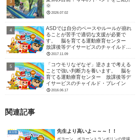
🌞
2026.07.02
ASDでは自分のペースやルールが崩れ
ることが苦手で適切な支援が必要で
す。 脳を育てる運動療育センター
放課後等デイサービスのチャイルド・
ブレイン
2017.11.09
「コウモリなぞなぞ」逆さまで考える
ことで強い判断力を養います。 脳を
育てる運動療育センター 放課後等デ
イサービスのチャイルド・ブレイン
2016.06.17
関連記事
先生より高いよ～～～！！
未分類
ボヨーン、ボヨーントランポリンの登場