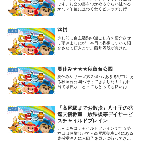
です。お空の雲をつかめるぐらい跳べる
かな？午後にはわくわくビレッヂに行き
みんなで鬼ごっこをしました。子ども達
も必死に鬼から逃げています鬼ははたし
て誰なんでしょう(^^)？？あ、鬼が来まし
た鬼は野口先生でし...
将棋
未分類
少し前に自主活動の過ごし方を紹介させ
て頂きましたが、本日は将棋について紹
介させて頂きます。藤井四段が負けた後
も子ども達は将棋に夢中です。子ども達
は藤井四段に挑戦すると意気込んでいま
す。冗談で先生の方が強いよと言うと
「現実みようよ」と言われる...
夏休み★★★秋留台公園
未分類
夏休みシリーズ第２弾♪♪♪あきる野市にあ
る秋留台公園へ行ってきました！！お目
当ては噴水～とってもとっても良いお天
気で水遊びにはもってこいの日でした。
子ども達皆、水遊びに夢中！！！噴水の
中央からは水しぶきが吹き出して。。。
自分から浴びに行った...
「高尾駅までお散歩」八王子の発
未分類
達支援教室 放課後等デイサービ
スチャイルドブレイン
こんにちはチャイルドブレインです☆彡
本日はお散歩がてら高尾駅徒歩1分にある
萬盛堂さんにお団子を買いに行ってきま