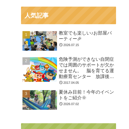
人気記事
教室でも楽しい♪お部屋パ
ーティー🎉
2026.07.15
危険予測ができない自閉症
では周囲のサポートが欠か
せません。 脳を育てる運
動療育センター 放課後等
デイサービスのチャイル
2017.04.05
ド・ブレイン
夏休み目前！今年のイベン
トをご紹介🌞
2026.07.02