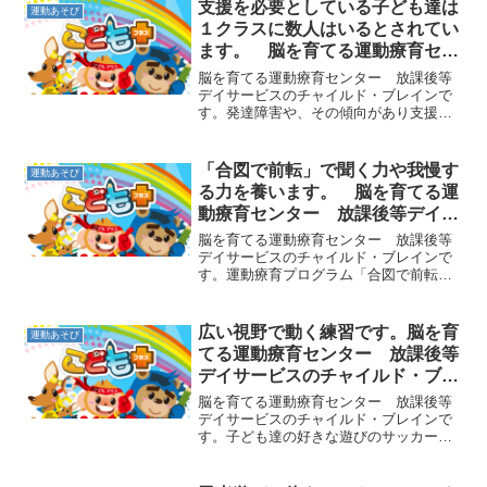
支援を必要としている子ども達は
運動あそび
１クラスに数人はいるとされてい
ます。 脳を育てる運動療育セン
ター 放課後等デイサービスのチ
脳を育てる運動療育センター 放課後等
ャイルド・ブレイン
デイサービスのチャイルド・ブレインで
す。発達障害や、その傾向があり支援を
必要としている子ども達は、今１クラス
に数人はいるとされています。その子ど
も達がそれぞれに適切な支援を受けられ
「合図で前転」で聞く力や我慢す
運動あそび
ることが一番ですが、必ず...
る力を養います。 脳を育てる運
動療育センター 放課後等デイサ
ービスのチャイルド・ブレイン
脳を育てる運動療育センター 放課後等
デイサービスのチャイルド・ブレインで
す。運動療育プログラム「合図で前転」
をご紹介します。マットを横向きに並
べ、子ども達はマットの端に並びます。
そしてマットに両手をつき、頭もつけて
広い視野で動く練習です。脳を育
運動あそび
前転の準備姿勢になります。...
てる運動療育センター 放課後等
デイサービスのチャイルド・ブレ
イン
脳を育てる運動療育センター 放課後等
デイサービスのチャイルド・ブレインで
す。子ども達の好きな遊びのサッカー
は、ボール、敵、味方、ゴールなどを常
に見ながら動くというかなり高度な能力