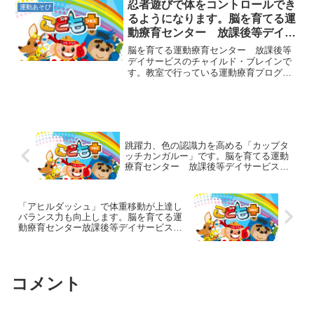
を必要とする遊びです。上達のためには
忍者遊びで体をコントロールでき
運動あそび
視野を広げ、目線をあちこち...
るようになります。脳を育てる運
動療育センター 放課後等デイサ
ービスのチャイルド・ブレイン
脳を育てる運動療育センター 放課後等
デイサービスのチャイルド・ブレインで
す。教室で行っている運動療育プログラ
ムの中には、忍者の遊びがたくさんあり
ます。忍者は音を立てないように静かに
することが基本なので、抑制力や集中
力、体の調整力などが身に付...
跳躍力、色の認識力を高める「カップタ
ッチカンガルー」です。脳を育てる運動
療育センター 放課後等デイサービスの
チャイルド・ブレイン
「アヒルダッシュ」で体重移動が上達し
バランス力も向上します。脳を育てる運
動療育センター放課後等デイサービスの
チャイルド・ブレイン
コメント