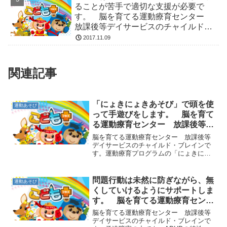
ることが苦手で適切な支援が必要で
す。 脳を育てる運動療育センター
放課後等デイサービスのチャイルド・
ブレイン
2017.11.09
関連記事
「にょきにょきあそび」で頭を使
運動あそび
って手遊びをします。 脳を育て
る運動療育センター 放課後等デ
イサービスのチャイルド・ブレイ
脳を育てる運動療育センター 放課後等
ン
デイサービスのチャイルド・ブレインで
す。運動療育プログラムの「にょきにょ
き遊び」をご紹介します。両手をグーに
して前に出し、右手の親指と左手の小指
を出します。次は右手の小指と左手の親
問題行動は未然に防ぎながら、無
運動あそび
指を出します。これを「に...
くしていけるようにサポートしま
す。 脳を育てる運動療育センタ
ー 放課後等デイサービスのチャ
脳を育てる運動療育センター 放課後等
イルド・ブレイン
デイサービスのチャイルド・ブレインで