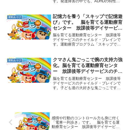
す。発達障害の中でも、ADHDの特性を
持つ子ども達では友達に手が出やすかっ
たり、暴言が多くなってしまうというこ
とがよくあります。また、ASD（自閉症
記憶力を養う「スキップで記憶遊
運動あそび
スペクトラム）でも年...
び」です。 脳を育てる運動療育
センター 放課後等デイサービス
のチャイルド・ブレイン
脳を育てる運動療育センター 放課後等
デイサービスのチャイルド・ブレインで
す。運動療育プログラム「スキップで記
憶遊び」をご紹介します。教室の中には
鉄棒、縄、フープ、コーンなどいろいろ
な道具を置いておきます。そして、1人ず
クマさん鬼ごっこで腕の支持力強
運動あそび
つ指示された内容を覚え...
化。脳を育てる運動療育センタ
ー 放課後等デイサービスのチャ
イルド・ブレイン
脳を育てる運動療育センター 放課後等
デイサービスのチャイルド・ブレインで
す。子ども達の大好きな鬼ごっこです
が、友達と衝突したり、スピードをコン
トロールできずに転んだり、普通にやる
と危ない場面も出てくると思います。今
日ご紹介する「クマさん鬼ご...
感情や行動のコントロール力も身に付く
「電車一列歩き」です。 脳を育てる運
動療育センター 放課後等デイサービス