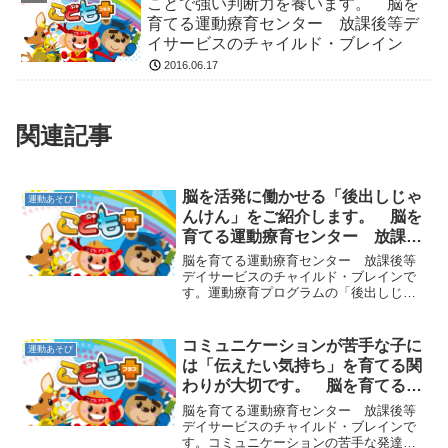
ことで強い判断力を養います。 脳を
育てる運動療育センター 放課後等デ
イサービスのチャイルド・ブレイン
2016.06.17
関連記事
脳を活発に働かせる「後出しじゃ
運動あそび
んけん」をご紹介します。 脳を
育てる運動療育センター 放課後
等デイサービスのチャイルド・ブ
脳を育てる運動療育センター 放課後等
レイン
デイサービスのチャイルド・ブレインで
す。運動療育プログラムの「後出しじゃ
んけん」をご紹介します。通常のじゃん
けんでは後出しは反則になりますが、こ
の遊びでは後出しすることで、頭で考え
コミュニケーションが苦手な子に
運動あそび
て判断することができます...
は「伝えたい気持ち」を育てる関
わりが大切です。 脳を育てる運
動療育センター 放課後等デイサ
脳を育てる運動療育センター 放課後等
ービスのチャイルド・ブレイン
デイサービスのチャイルド・ブレインで
す。コミュニケーションの苦手な発達障