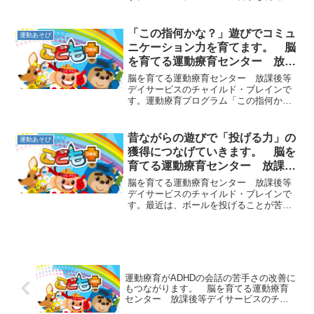
害の子ども達には大人側から指示を与え
ることが多いので、つい一方的なコミュ
ニケーションになってしまいがちです。
「この指何かな？」遊びでコミュ
運動あそび
子ども達が、相手に伝えた...
ニケーション力を育てます。 脳
を育てる運動療育センター 放課
後等デイサービスのチャイルド・
脳を育てる運動療育センター 放課後等
ブレイン
デイサービスのチャイルド・ブレインで
す。運動療育プログラム「この指何か
な？」をご紹介します。指導者が片手を
出し、子ども達と一緒にまずは指の名前
の確認をします。そしたらその手に上か
昔ながらの遊びで「投げる力」の
運動あそび
らタオルをかぶせて隠します...
獲得につなげていきます。 脳を
育てる運動療育センター 放課後
等デイサービスのチャイルド・ブ
脳を育てる運動療育センター 放課後等
レイン
デイサービスのチャイルド・ブレインで
す。最近は、ボールを投げることが苦手
な子どもや若い人達がたくさんいます。
投げる動きのポイントは、脇を開いて腕
を振り上げることですが、この動きは小
さい頃から経験していない...
運動療育がADHDの会話の苦手さの改善に
もつながります。 脳を育てる運動療育
センター 放課後等デイサービスのチャ
イルド・ブレイン