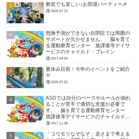
教室でも楽しい♪お部屋パーティー🎉
2026.07.15
危険予測ができない自閉症では周囲の
サポートが欠かせません。 脳を育て
る運動療育センター 放課後等デイサ
ービスのチャイルド・ブレイン
2017.04.05
夏休み目前！今年のイベントをご紹介
🌞
2026.07.02
ASDでは自分のペースやルールが崩れ
ることが苦手で適切な支援が必要で
す。 脳を育てる運動療育センター
放課後等デイサービスのチャイルド・
ブレイン
2017.11.09
「コウモリなぞなぞ」逆さまで考える