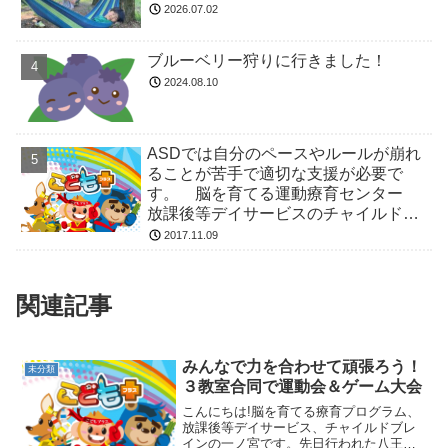
2026.07.02
ブルーベリー狩りに行きました！
2024.08.10
ASDでは自分のペースやルールが崩れ
ることが苦手で適切な支援が必要で
す。 脳を育てる運動療育センター
放課後等デイサービスのチャイルド・
ブレイン
2017.11.09
関連記事
みんなで力を合わせて頑張ろう！
未分類
３教室合同で運動会＆ゲーム大会
こんにちは!脳を育てる療育プログラム、
放課後等デイサービス、チャイルドブレ
インの一ノ宮です。先日行われた八王子