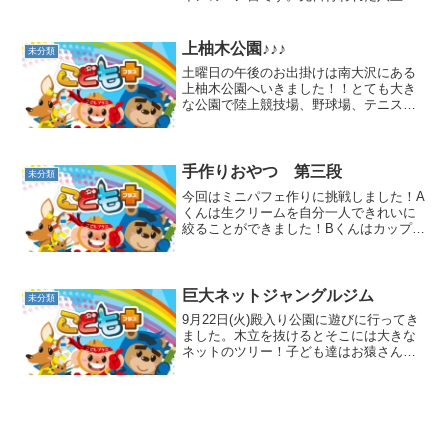
直営教室の３教室の合同イベントについ
てご紹介いたします(^▽^)/台町市民セン
ターにて運動会・ゲーム大会をしまし
上柚木公園♪♪♪
未分類
た！イベントが始ま...
土曜日の午後のお出掛けは南大沢にある
上柚木公園へいきました！！とても大き
な公園で陸上競技場、野球場、テニスコ
ートなどもあるんです。子ども達が遊ん
だ公園は遊具やお砂場、そして木登りに
最適な大きな木があり、挑戦するお友達
もいました。 遊具で遊ん...
手作りおやつ 第三段
未分類
今回はミニパフェ作りに挑戦しました！A
くんは生クリームを自分一人できれいに
絞ることができました！Bくんはカップに
決められた数のカステラを入れていま
す！Cさんはトッピングのチョコを小さい
スプーンを使って上手に入れることがで
きました！Dくんも生...
巨大ネットジャングルジム
未分類
9月22日(火)殿入り公園に遊びに行ってき
ました。木立を抜けるとそこには大きな
ネットのツリー！子ども達はお猿さんの
様にてっぺん目指してレッツゴー！！腕
力と足の踏ん張り！「猿も木から落ち
る」な～んていうこともなく、見てくだ
さい！このポーズ！！...