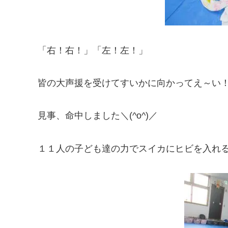
「右！右！」「左！左！」
皆の大声援を受けてすいかに向かってえ～い
見事、命中しました＼(^o^)／
１１人の子ども達の力でスイカにヒビを入れ