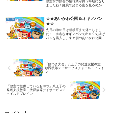
教室前の銀杏の枯れ葉が舞う時期になり
ましたね！紅葉で染まる山を見るのが楽
しみですね(^^)先日は音楽会のため振替休
日の児童が2名午前中から登所しました。
いつも通り宿題をしたり教室のプリント
☆★あいかわ公園＆オギノパン
未分類
をし終えると…...
★☆
先日の海の日は相模原まで外出しまし
た！！有名なオギノパンで出来立て揚げ
パンを購入し、すぐ側のあいかわ公園
へ。 こども達は初めて行く公園にワク
ワク(*^。^*)♪大きな噴水が出迎えてくれ
ましたが、水着を持ってこなかったので
この日は我慢。。。夏...
「餅つき大会」八王子の発達支援教室
放課後等デイサービスチャイルドブレイ
ン
「教室で提供しているおやつ」八王子の
発達支援教室 放課後等デイサービスチ
ャイルドブレイン