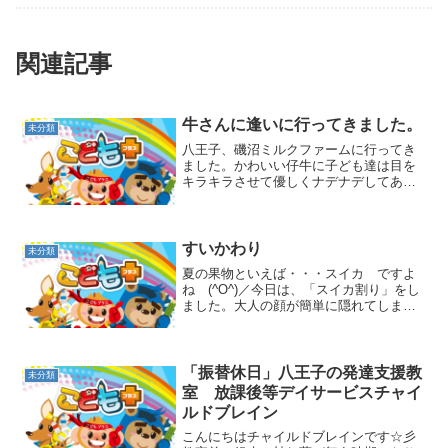
関連記事
牛さんに逢いに行ってきました。
未分類
八王子、磯沼ミルクファームに行ってき
ました。かわいい仔牛に子ども達は目を
キラキラさせて優しくナデナデしてあげ
ることができました。ミルクはどんなお
味かな！？次回にお楽しみ
に、、、、、、、、、
すいかわり
未分類
夏の果物といえば・・・スイカ ですよ
ね (^O^)／今日は、「スイカ割り」をし
ました。大人の顔が簡単に隠れてしまう
ほどの、大きくてまん丸のスイカに子ど
も達は大興奮！！「右！右！」「左！
左！」皆の大声援を受けてすいかに向か
ってえ～い！見事、命...
「振替休日」八王子の発達支援教
未分類
室 放課後等デイサービスチャイ
ルドブレイン
こんにちはチャイルドブレインです☆彡