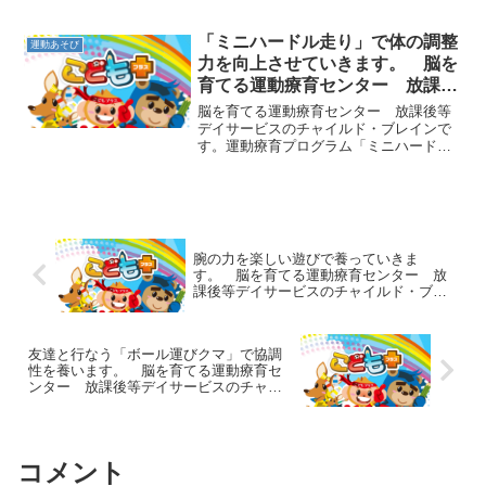
脚力などをバランスよく鍛えられるとて
も良い動きですが、今の子ども達ができ
なくなっている動きの一つです。今の環
「ミニハードル走り」で体の調整
運動あそび
境では日常的に行なうこと...
力を向上させていきます。 脳を
育てる運動療育センター 放課後
等デイサービスのチャイルド・ブ
脳を育てる運動療育センター 放課後等
レイン
デイサービスのチャイルド・ブレインで
す。運動療育プログラム「ミニハードル
走り」をご紹介します。子どもの膝くら
いの高さのミニハードルを、間隔を空け
て並べておきます。そして、走りながら
ハードルを跳び越えていき...
腕の力を楽しい遊びで養っていきま
す。 脳を育てる運動療育センター 放
課後等デイサービスのチャイルド・ブレ
イン
友達と行なう「ボール運びクマ」で協調
性を養います。 脳を育てる運動療育セ
ンター 放課後等デイサービスのチャイ
ルド・ブレイン
コメント