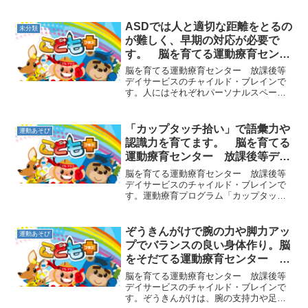
ASDでは人と適切な距離をとるの
未分類
が難しく、早期の対応が必要で
す。 脳を育てる運動療育センタ
ー 放課後等デイサービスのチャ
脳を育てる運動療育センター 放課後等
イルド・ブレイン
デイサービスのチャイルド・ブレインで
す。人にはそれぞれパーソナルスペース
と呼ばれるものがあり、他人にその距離
より近寄られると不快に感じます。
ASD（自閉症スペクトラム）の子ども達
「カップタッチ拾い」で語彙力や
運動あそび
にはこの理解が難しく、友達...
認識力を育てます。 脳を育てる
運動療育センター 放課後等デイ
サービスのチャイルド・ブレイン
脳を育てる運動療育センター 放課後等
デイサービスのチャイルド・ブレインで
す。運動療育プログラム「カップタッチ
拾い」をご紹介します。まず、床にたく
さんのカップをばらまきます。そして指
導者が指示した色のカップを拾ってきて
ぞうきんがけで腕の力や脚力アッ
運動あそび
もらうという遊びです。た...
プでバランスの良い身体作り。脳
をそだてる運動療育センター 放
課後等デイサービスのチャイル
脳を育てる運動療育センター 放課後等
ド・ブレイン
デイサービスのチャイルド・ブレインで
す。ぞうきんがけは、腕の支持力や足の