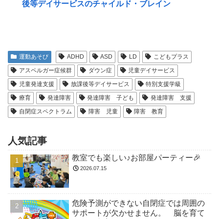
後等デイサービスのチャイルド・ブレイン
運動あそび
ADHD
ASD
LD
こどもプラス
アスペルガー症候群
ダウン症
児童デイサービス
児童発達支援
放課後等デイサービス
特別支援学級
療育
発達障害
発達障害 子ども
発達障害 支援
自閉症スペクトラム
障害 児童
障害 教育
人気記事
教室でも楽しい♪お部屋パーティー🎉
2026.07.15
危険予測ができない自閉症では周囲の
サポートが欠かせません。 脳を育て