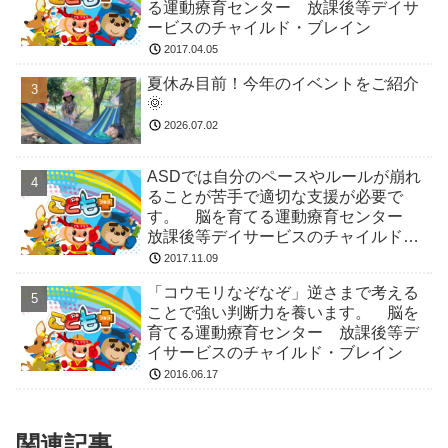
る運動療育センター 放課後等デイサ
ービスのチャイルド・ブレイン
2017.04.05
夏休み目前！今年のイベントをご紹介
🌞
2026.07.02
ASDでは自分のペースやルールが崩れ
ることが苦手で適切な支援が必要で
す。 脳を育てる運動療育センター
放課後等デイサービスのチャイルド・
ブレイン
2017.11.09
「コウモリなぞなぞ」逆さまで考える
ことで強い判断力を養います。 脳を
育てる運動療育センター 放課後等デ
イサービスのチャイルド・ブレイン
2016.06.17
関連記事