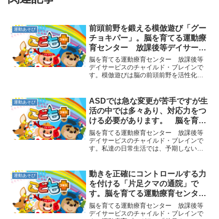
前頭前野を鍛える模倣遊び「グー
運動あそび
チョキパー」。脳を育てる運動療
育センター 放課後等デイサービ
スのチャイルド・ブレイン
脳を育てる運動療育センター 放課後等
デイサービスのチャイルド・ブレインで
す。模倣遊びは脳の前頭前野を活性化さ
せ、社会性なども上げてくれます。簡単
に顔まねなどでも効果があるので、日ご
ろからこまめに取り入れると効果的で
ASDでは急な変更が苦手ですが生
運動あそび
す。今日は「グーチョキパー...
活の中では多々あり、対応力をつ
ける必要があります。 脳を育て
る運動療育センター 放課後等デ
脳を育てる運動療育センター 放課後等
イサービスのチャイルド・ブレイ
デイサービスのチャイルド・ブレインで
す。私達の日常生活では、予期しないこ
ン
とが多々起こります。欲しい物があって
買い物に行ったら売り切れていた、いつ
も行くお店がリニューアルされていた、
動きを正確にコントロールする力
運動あそび
いつもの道が工事で通れな...
を付ける「片足クマの通院」で
す。脳を育てる運動療育センタ
ー 放課後等デイサービスのチャ
脳を育てる運動療育センター 放課後等
イルド・ブレイン
デイサービスのチャイルド・ブレインで