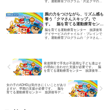
す。運動療育プログラム「片足クマの通
院」遊びのご紹介です。これは、両手と
片足で歩く片足クマを足場の悪いでこぼ
こ道で行なう遊びです。でこぼこ道はマ
腕の力をつけながら、リズム感も
運動あそび
ットの下に丸めたゴザやタ...
養う「クマさんスキップ」で
す。 脳を育てる運動療育センタ
ー 放課後等デイサービスのチャ
脳を育てる運動療育センター 放課後等
イルド・ブレイン
デイサービスのチャイルド・ブレインで
す。運動療育プログラムの「クマさんス
キップ」をご紹介します。まず、子ども
達にはその場でクマさんの姿勢で足だけ
動かし、スキップの練習をしてもらいま
す。リズムよくできるよう...
発達障害で手先が不器用な子ども達はそ
の理由に合わせた支援が必要です。 脳
を育てる運動療育センター 放課後等デ
イサービスのチャイルド・ブレイン
女の子のADHDは気付きにくいことがあり
ますが、早期の支援が必要です。 脳を
育てる運動療育センター 放課後等デイ
サービスのチャイルド・ブレイン