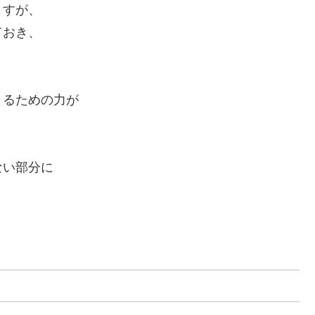
ますが、
ておき、
とるための力が
ない部分に