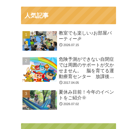
人気記事
教室でも楽しい♪お部屋パ
ーティー🎉
2026.07.15
危険予測ができない自閉症
では周囲のサポートが欠か
せません。 脳を育てる運
動療育センター 放課後等
デイサービスのチャイル
2017.04.05
ド・ブレイン
夏休み目前！今年のイベン
トをご紹介🌞
2026.07.02