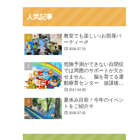
人気記事
教室でも楽しい♪お部屋パ
ーティー🎉
2026.07.15
危険予測ができない自閉症
では周囲のサポートが欠か
せません。 脳を育てる運
動療育センター 放課後等
デイサービスのチャイル
2017.04.05
ド・ブレイン
夏休み目前！今年のイベン
トをご紹介🌞
2026.07.02