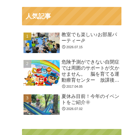
人気記事
教室でも楽しい♪お部屋パ
ーティー🎉
2026.07.15
危険予測ができない自閉症
では周囲のサポートが欠か
せません。 脳を育てる運
動療育センター 放課後等
デイサービスのチャイル
2017.04.05
ド・ブレイン
夏休み目前！今年のイベン
トをご紹介🌞
2026.07.02