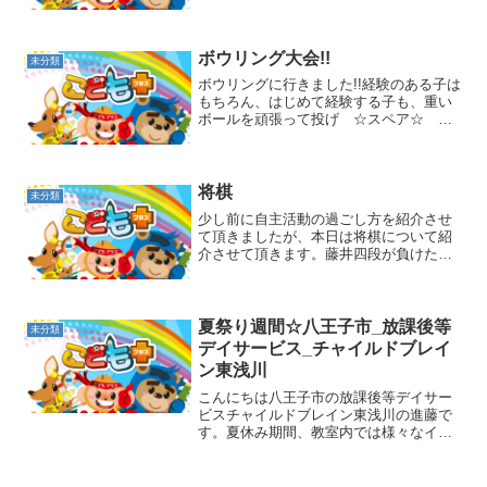
ンサートを開催しました♪♪♪ ←沢山の風
船で飾り付けしました～♡♡♡ ←可愛
い雰囲気をとても喜んでもらえました！
鈴木さんはディズニー...
ボウリング大会!!
未分類
ボウリングに行きました!!経験のある子は
もちろん、はじめて経験する子も、重い
ボールを頑張って投げ ☆スペア☆ を
取れると大喜び！！！１ゲームで飽きて
しまうかなと思いきや、もう１ゲームお
ねだりされましたが、今回はやむなく終
了！またチャレンジし...
将棋
未分類
少し前に自主活動の過ごし方を紹介させ
て頂きましたが、本日は将棋について紹
介させて頂きます。藤井四段が負けた後
も子ども達は将棋に夢中です。子ども達
は藤井四段に挑戦すると意気込んでいま
す。冗談で先生の方が強いよと言うと
「現実みようよ」と言われる...
夏祭り週間☆八王子市_放課後等
未分類
デイサービス_チャイルドブレイ
ン東浅川
こんにちは八王子市の放課後等デイサー
ビスチャイルドブレイン東浅川の進藤で
す。夏休み期間、教室内では様々なイベ
ントをおこなってきましたがその中でも
例年行なっていることを紹介します。
【夏祭り】です毎年子どもたちにも、夏