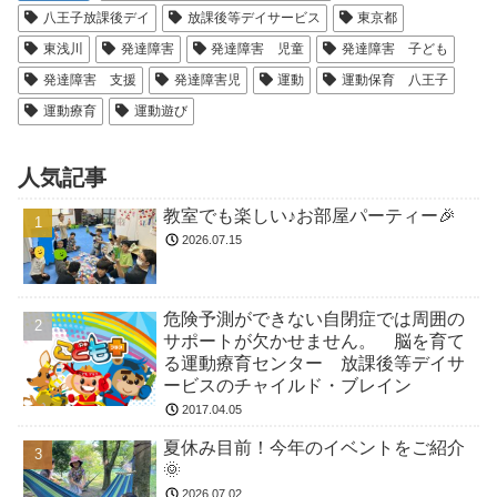
八王子放課後デイ
放課後等デイサービス
東京都
東浅川
発達障害
発達障害 児童
発達障害 子ども
発達障害 支援
発達障害児
運動
運動保育 八王子
運動療育
運動遊び
人気記事
教室でも楽しい♪お部屋パーティー🎉
2026.07.15
危険予測ができない自閉症では周囲の
サポートが欠かせません。 脳を育て
る運動療育センター 放課後等デイサ
ービスのチャイルド・ブレイン
2017.04.05
夏休み目前！今年のイベントをご紹介
🌞
2026.07.02