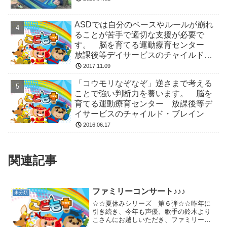
ASDでは自分のペースやルールが崩れ
ることが苦手で適切な支援が必要で
す。 脳を育てる運動療育センター
放課後等デイサービスのチャイルド・
ブレイン
2017.11.09
「コウモリなぞなぞ」逆さまで考える
ことで強い判断力を養います。 脳を
育てる運動療育センター 放課後等デ
イサービスのチャイルド・ブレイン
2016.06.17
関連記事
ファミリーコンサート♪♪♪
未分類
☆☆夏休みシリーズ 第６弾☆☆昨年に
引き続き、今年も声優、歌手の鈴木より
こさんにお越しいただき、ファミリーコ