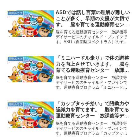
ASDでは話し言葉の理解が難しい
運動あそび
ことが多く、早期の支援が大切で
す。 脳を育てる運動療育センタ
ー 放課後等デイサービスのチャ
脳を育てる運動療育センター 放課後等
イルド・ブレイン
デイサービスのチャイルド・ブレインで
す。ASD（自閉症スペクトラム）の子ど
も達には話し言葉が苦手な子が多く、会
話が難しいことがあります。相手の言葉
や感情の理解が難しいだけでなく、自分
「ミニハードル走り」で体の調整
運動あそび
の気持ちを伝えられない...
力を向上させていきます。 脳を
育てる運動療育センター 放課後
等デイサービスのチャイルド・ブ
脳を育てる運動療育センター 放課後等
レイン
デイサービスのチャイルド・ブレインで
す。運動療育プログラム「ミニハードル
走り」をご紹介します。子どもの膝くら
いの高さのミニハードルを、間隔を空け
て並べておきます。そして、走りながら
「カップタッチ拾い」で語彙力や
運動あそび
ハードルを跳び越えていき...
認識力を育てます。 脳を育てる
運動療育センター 放課後等デイ
サービスのチャイルド・ブレイン
脳を育てる運動療育センター 放課後等
デイサービスのチャイルド・ブレインで
す。運動療育プログラム「カップタッチ