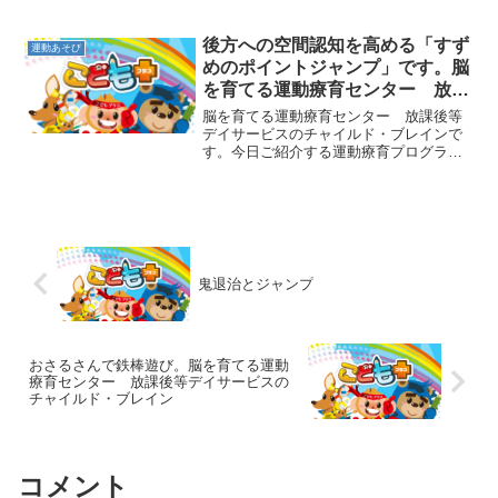
拾い」をご紹介します。まず、床にたく
さんのカップをばらまきます。そして指
導者が指示した色のカップを拾ってきて
後方への空間認知を高める「すず
運動あそび
もらうという遊びです。た...
めのポイントジャンプ」です。脳
を育てる運動療育センター 放課
後等デイサービスのチャイルド・
脳を育てる運動療育センター 放課後等
ブレイン
デイサービスのチャイルド・ブレインで
す。今日ご紹介する運動療育プログラム
は、鉄棒の「すずめのポイントジャン
プ」です。まず、鉄棒に飛び乗ってすず
めさんの姿勢を作ります。肘をしっかり
伸ばし、足もまっすぐに伸ば...
鬼退治とジャンプ
おさるさんで鉄棒遊び。脳を育てる運動
療育センター 放課後等デイサービスの
チャイルド・ブレイン
コメント