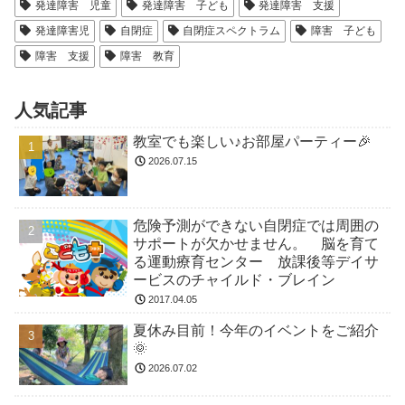
発達障害 児童
発達障害 子ども
発達障害 支援
発達障害児
自閉症
自閉症スペクトラム
障害 子ども
障害 支援
障害 教育
人気記事
教室でも楽しい♪お部屋パーティー🎉
2026.07.15
危険予測ができない自閉症では周囲の
サポートが欠かせません。 脳を育て
る運動療育センター 放課後等デイサ
ービスのチャイルド・ブレイン
2017.04.05
夏休み目前！今年のイベントをご紹介
🌞
2026.07.02