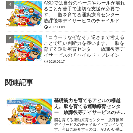
ASDでは自分のペースやルールが崩れ
ることが苦手で適切な支援が必要で
す。 脳を育てる運動療育センター
放課後等デイサービスのチャイルド・
ブレイン
2017.11.09
「コウモリなぞなぞ」逆さまで考える
ことで強い判断力を養います。 脳を
育てる運動療育センター 放課後等デ
イサービスのチャイルド・ブレイン
2016.06.17
関連記事
基礎筋力を育てるアヒルの柵越
運動あそび
え。脳を育てる運動療育センタ
ー 放課後等デイサービスのチャ
イルド・ブレイン
脳を育てる運動療育センター 放課後等
デイサービスのチャイルド・ブレインで
す。今日ご紹介するのは、かわいい動き