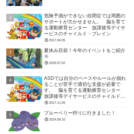
危険予測ができない自閉症では周囲の
サポートが欠かせません。 脳を育て
る運動療育センター 放課後等デイサ
ービスのチャイルド・ブレイン
2017.04.05
夏休み目前！今年のイベントをご紹介
🌞
2026.07.02
ASDでは自分のペースやルールが崩れ
ることが苦手で適切な支援が必要で
す。 脳を育てる運動療育センター
放課後等デイサービスのチャイルド・
ブレイン
2017.11.09
ブルーベリー狩りに行きました！
2024.08.10