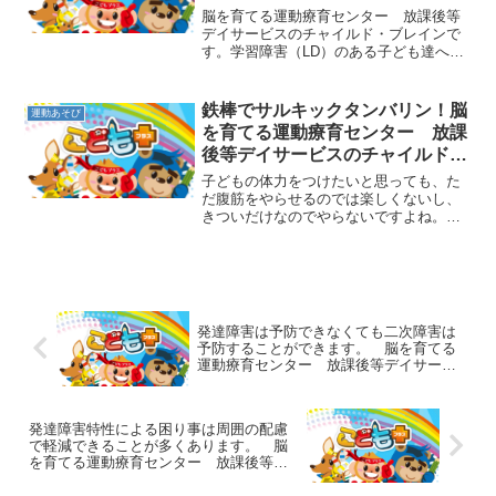
ー 放課後等デイサービスのチャ
脳を育てる運動療育センター 放課後等
イルド・ブレイン
デイサービスのチャイルド・ブレインで
す。学習障害（LD）のある子ども達への
教育で必要なことは、その子が苦手な部
分やその子の特性を理解し、環境調整や
伝え方の工夫、得意な分野を伸ばし、苦
鉄棒でサルキックタンバリン！脳
運動あそび
手なことは無理強いしな...
を育てる運動療育センター 放課
後等デイサービスのチャイルド・
ブレイン
子どもの体力をつけたいと思っても、た
だ腹筋をやらせるのでは楽しくないし、
きついだけなのでやらないですよね。子
どもは楽しさを感じなければ続けてやら
ないものです。運動遊びで楽しく体を動
かして、やる気もどんどんアップさせま
しょう。今日は鉄棒を使っ...
発達障害は予防できなくても二次障害は
予防することができます。 脳を育てる
運動療育センター 放課後等デイサービ
スのチャイルド・ブレイン
発達障害特性による困り事は周囲の配慮
で軽減できることが多くあります。 脳
を育てる運動療育センター 放課後等デ
イサービスのチャイルド・ブレイン