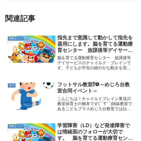
関連記事
指先まで意識して動かして指先を
運動あそび
器用にします。脳を育てる運動療
育センター 放課後等デイサービ
スのチャイルド・ブレイン
脳を育てる運動療育センター 放課後等
デイサービスのチャイルド・ブレインで
す。子どもが手先の細やかな動きを習得
するためには、大きな動きからだんだん
に習得していくのが良い方法です。そし
て、指先を見て意識しながら動かすこと
フットサル教室⁉⚽～めじろ台教
室内
も効果的です。今日はみん...
室合同イベント～
こんにちは！チャイルドブレイン東浅川
教室保育士の楠本です(⌒∇⌒)姉妹教室で
あるこどもプラスめじろ台教室では以前
からフットサルをメインに活動する日が
あるのですが、今回チャイルドブレイン
の児童達も一緒にやりましょう!!とお誘い
学習障害（LD）など発達障害で
運動あそび
頂いたので楽しん...
は情緒面のフォローが大切で
す。 脳を育てる運動療育センタ