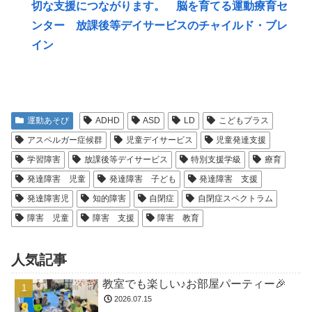
切な支援につながります。 脳を育てる運動療育セ
ンター 放課後等デイサービスのチャイルド・ブレ
イン
運動あそび
ADHD
ASD
LD
こどもプラス
アスペルガー症候群
児童デイサービス
児童発達支援
学習障害
放課後等デイサービス
特別支援学級
療育
発達障害 児童
発達障害 子ども
発達障害 支援
発達障害児
知的障害
自閉症
自閉症スペクトラム
障害 児童
障害 支援
障害 教育
人気記事
教室でも楽しい♪お部屋パーティー🎉
2026.07.15