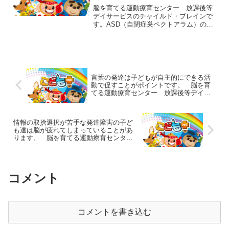
ンター 放課後等デイサービスの
脳を育てる運動療育センター 放課後等
チャイルド・ブレイン
デイサービスのチャイルド・ブレインで
す。ASD（自閉症巣ペクトアラム）の子
ども達では、相手に言われた言葉をその
まま返す「オウム返し」がよく見られま
す。これは、言われた言葉の意味がわか
らない時や意味はわかっ...
言葉の発達は子どもが自主的にできる活
動で促すことがポイントです。 脳を育
てる運動療育センター 放課後等デイサ
ービスのチャイルド・ブレイン
情報の取捨選択が苦手な発達障害の子ど
も達は脳が疲れてしまっていることがあ
ります。 脳を育てる運動療育センタ
ー 放課後等デイサービスのチャイル
ド・ブレイン
コメント
コメントを書き込む