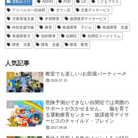
運動あそび
ADHD
ASD
LD
こどもプラス
アスペルガー症候群
ダウン症
児童デイサービス
児童発達支援
学習障害
放課後等デイサービス
特別支援学級
療育
発達障害 子ども
発達障害 支援
発達障害児
知的障害
自閉症
自閉症スペクトラム
障害 児童
障害 支援
障害 教育
人気記事
教室でも楽しい♪お部屋パーティー🎉
2026.07.15
危険予測ができない自閉症では周囲の
サポートが欠かせません。 脳を育て
る運動療育センター 放課後等デイサ
ービスのチャイルド・ブレイン
2017.04.05