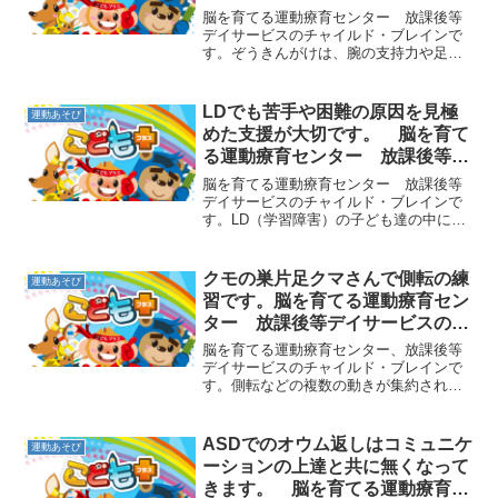
課後等デイサービスのチャイル
脳を育てる運動療育センター 放課後等
ド・ブレイン
デイサービスのチャイルド・ブレインで
す。ぞうきんがけは、腕の支持力や足の
脚力などをバランスよく鍛えられるとて
も良い動きですが、今の子ども達ができ
なくなっている動きの一つです。今の環
LDでも苦手や困難の原因を見極
運動あそび
境では日常的に行なうこと...
めた支援が大切です。 脳を育て
る運動療育センター 放課後等デ
イサービスのチャイルド・ブレイ
脳を育てる運動療育センター 放課後等
ン
デイサービスのチャイルド・ブレインで
す。LD（学習障害）の子ども達の中に
は、文字の読み書きがとても苦手な子ど
も達がいます。文字を読む時、「わ」と
「れ」、「ク」と「タ」などひらがなや
クモの巣片足クマさんで側転の練
運動あそび
カタカナで似た形の字が区...
習です。脳を育てる運動療育セン
ター 放課後等デイサービスのチ
ャイルド・ブレイン
脳を育てる運動療育センター、放課後等
デイサービスのチャイルド・ブレインで
す。側転などの複数の動きが集約されて
できるような難しいものも、順序良く段
階を追って練習していけば苦労せずにで
きるようになります。一つ一つの動きを
ASDでのオウム返しはコミュニケ
運動あそび
理解し、必要な力をつけて...
ーションの上達と共に無くなって
きます。 脳を育てる運動療育セ