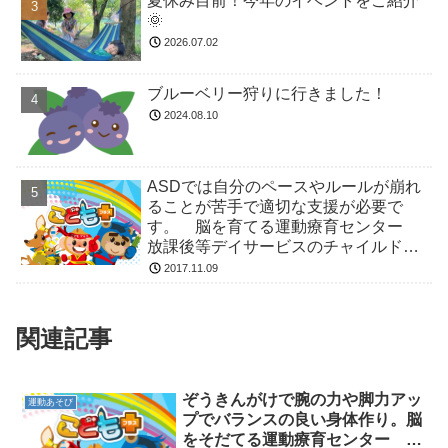
夏休み目前！今年のイベントをご紹介
🌞
2026.07.02
ブルーベリー狩りに行きました！
2024.08.10
ASDでは自分のペースやルールが崩れ
ることが苦手で適切な支援が必要で
す。 脳を育てる運動療育センター
放課後等デイサービスのチャイルド・
ブレイン
2017.11.09
関連記事
ぞうきんがけで腕の力や脚力アッ
運動あそび
プでバランスの良い身体作り。脳
をそだてる運動療育センター 放